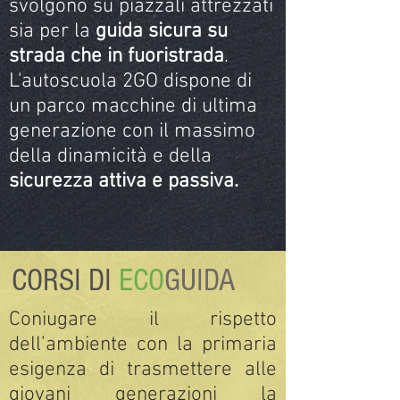
svolgono su piazzali attrezzati
sia per la
guida sicura su
strada che in fuoristrada
.
L'autoscuola 2GO dispone di
un parco macchine di ultima
generazione con il massimo
della dinamicità e della
sicurezza attiva e passiva.
CORSI DI
ECO
GUIDA
Coniugare il rispetto
dell’ambiente con la primaria
esigenza di trasmettere alle
giovani generazioni la