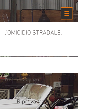
WWW.AUTOS
CUOLA2GO.IT
l'OMICIDIO STRADALE:
Post in evidenza
Riprova tra un po'