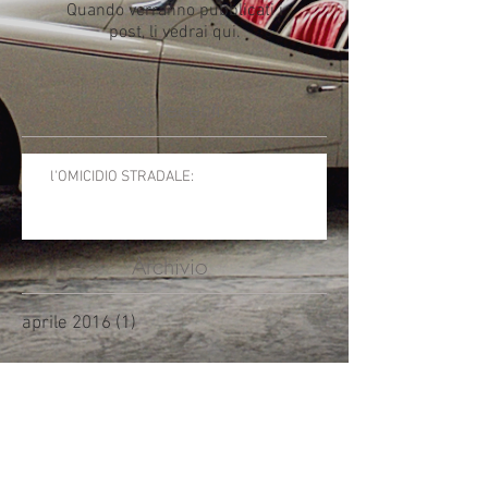
Quando verranno pubblicati i
post, li vedrai qui.
Post recenti
l'OMICIDIO STRADALE:
Archivio
aprile 2016
(1)
1 post
Cerca per tag
Non ci sono ancora tag.
Seguici